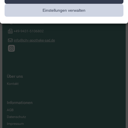
City-Apotheke
Einstellungen verwalten
Meiserstr. 1
,
92421
Schwandorf
+49-9431-5106801
+49-9431-5106802
info@city-apotheke-sad.de
Über uns
Kontakt
Informationen
AGB
Datenschutz
Impressum